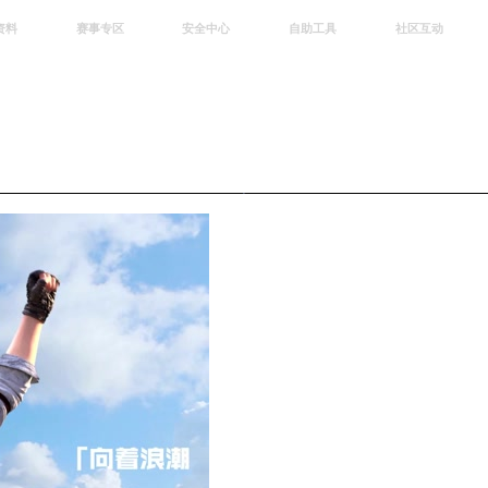
资料
赛事专区
安全中心
自助工具
社区互动
资讯
赛事中心
安全站
CDK兑换
和平营地
中心
巅峰赛
成长守护平台
客服专区
官方公众号
中心
授权赛
腾讯游戏防沉迷
作者入驻
微信用户社区
库
高校认证
QQ用户社区
站
官方微博