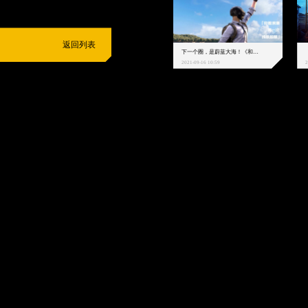
返回列表
下一个圈，是蔚蓝大海！《和平精英》和中科院海洋所联动开启！
2021-09-16 10:59
2
抵制不良游戏
拒绝盗版游戏
注意自我保护
谨防受骗上当
适
度游戏益脑
沉迷游戏伤身
合理安排时间
享受健康生活