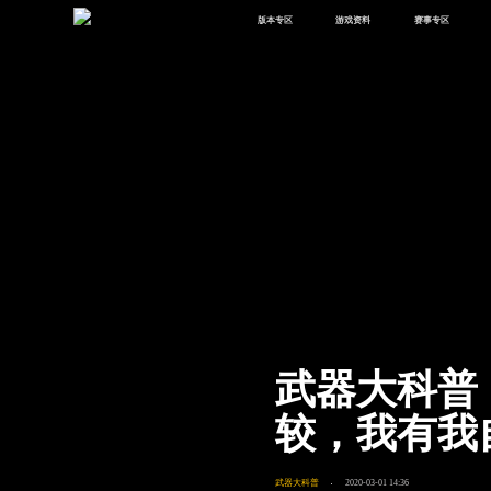
版本专区
游戏资料
赛事专区
最新版本
新闻资讯
赛事中心
版本中心
攻略中心
巅峰赛
体验服
视频中心
授权赛
腾
绿洲启元
武器库
故事站
武器大科普
较，我有我
武器大科普
2020-03-01 14:36