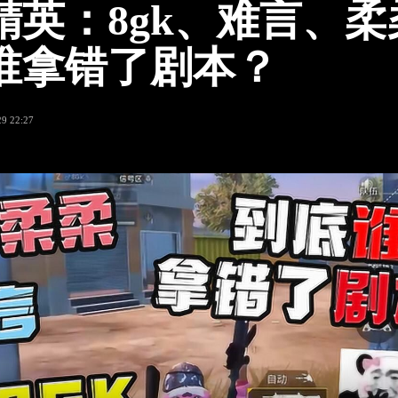
精英：8gk、难言、柔
谁拿错了剧本？
29 22:27