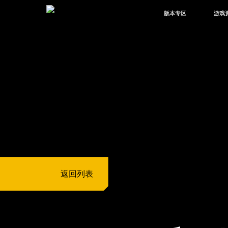
版本专区
游戏
最新版本
新闻
版本中心
攻略
体验服
视频
绿洲启元
武器
故事
返回列表