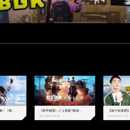
下一个圈，是蔚蓝大海！《和平精英》和中科院海洋所联动开启！
《和平精英》x“上美影”联动大片公映！来一场各显神通的“光影冒险”
2021-09-07 00:00
2019-08-03 17:55