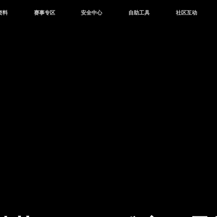
资料
赛事专区
安全中心
自助工具
社区互动
资讯
赛事中心
安全站
CDK兑换
和平营地
中心
巅峰赛
成长守护平台
客服专区
官方公众号
中心
授权赛
腾讯游戏防沉迷
作者入驻
微信用户社区
库
高校认证
QQ用户社区
站
官方微博