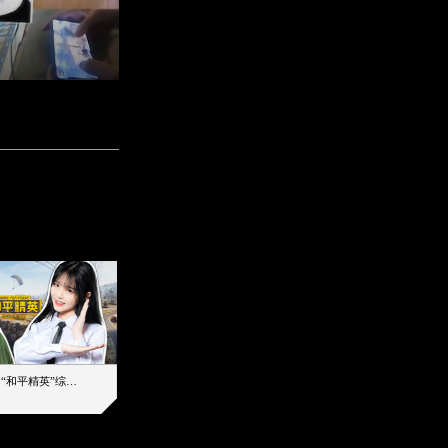
【加个好友吧】“和平精英”综艺首秀！12位人气主播落地刚枪谁能带队吃鸡
12主播对战48超级王牌，落地刚枪谁是超级大腿
2019-08-03 17:39
2026-08-07 