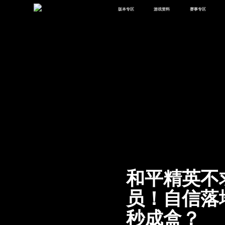
版本专区
游戏资料
赛事专区
最新版本
新闻资讯
赛事中心
版本中心
攻略中心
巅峰赛
体验服
视频中心
授权赛
腾
绿洲启元
武器库
故事站
和平精英不
员！自信落
秒成盒？