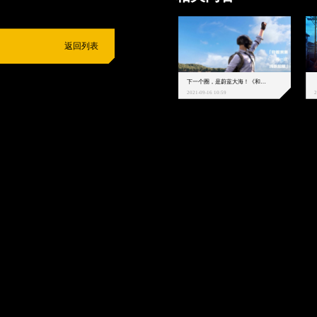
返回列表
下一个圈，是蔚蓝大海！《和平精英》和中科院海洋所联动开启！
2021-09-16 10:59
2
抵制不良游戏
拒绝盗版游戏
注意自我保护
谨防受骗上当
适
度游戏益脑
沉迷游戏伤身
合理安排时间
享受健康生活