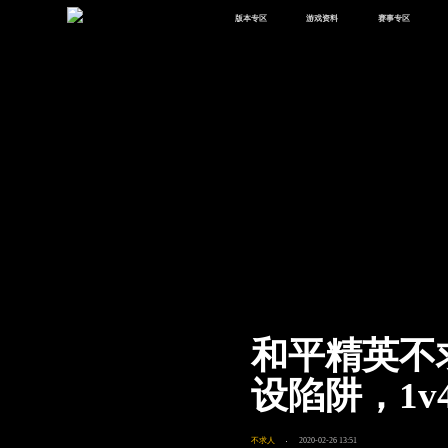
版本专区
游戏资料
赛事专区
最新版本
新闻资讯
赛事中心
版本中心
攻略中心
巅峰赛
体验服
视频中心
授权赛
腾
绿洲启元
武器库
故事站
和平精英不
设陷阱，1v
不求人
2020-02-26 13:51