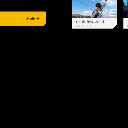
返回列表
下一个圈，是蔚蓝大海！《和平精英》和中科院海洋所联动开启！
2021-09-16 10:59
2
抵制不良游戏
拒绝盗版游戏
注意自我保护
谨防受骗上当
适
度游戏益脑
沉迷游戏伤身
合理安排时间
享受健康生活