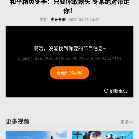
和平精英冬季：只要你敢露头 冬某绝对带走
你！
作者：
虎牙冬季
2020-02-26 14:39
啊哦，没能找到你要的节目信息~
错误码：444,783ba619c9ac2bc23b2dc55d34a42124
看看别的视频
刷新重试
更多视频
更多>>