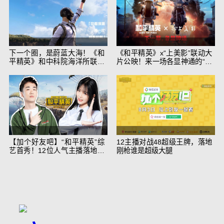
下一个圈，是蔚蓝大海！《和
《和平精英》x“上美影”联动大
平精英》和中科院海洋所联动
片公映！来一场各显神通的“光
开启！
影冒险”
【加个好友吧】“和平精英”综
12主播对战48超级王牌，落地
艺首秀！12位人气主播落地刚
刚枪谁是超级大腿
枪谁能带队吃鸡