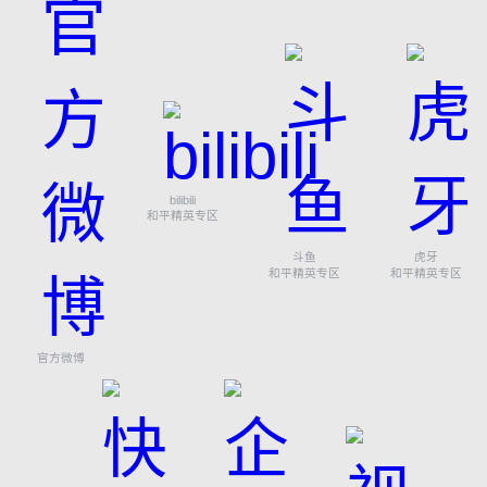
bilibili
和平精英专区
斗鱼
虎牙
和平精英专区
和平精英专区
官方微博