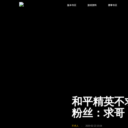
版本专区
游戏资料
赛事专区
最新版本
新闻资讯
赛事中心
版本中心
攻略中心
巅峰赛
体验服
视频中心
授权赛
腾
绿洲启元
武器库
故事站
和平精英不
粉丝：求哥
不求人
2020-02-23 15:54