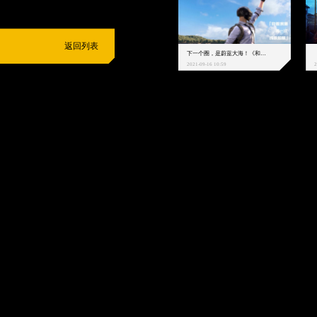
返回列表
下一个圈，是蔚蓝大海！《和平精英》和中科院海洋所联动开启！
2021-09-16 10:59
2
抵制不良游戏
拒绝盗版游戏
注意自我保护
谨防受骗上当
适
度游戏益脑
沉迷游戏伤身
合理安排时间
享受健康生活