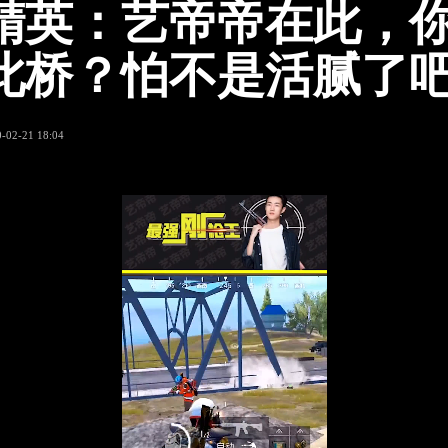
精英：艺帝帝在此，
此桥？怕不是活腻了
-02-21 18:04