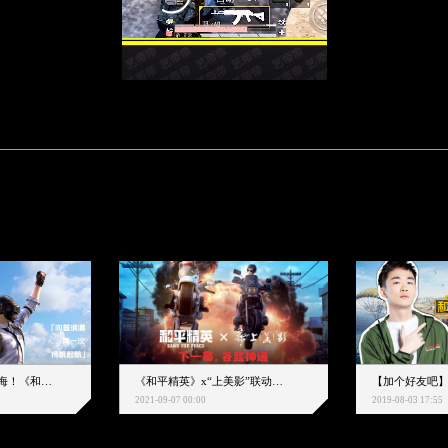
下一个圈，是蔚蓝大海！《和平精英》和中科院海洋所联动开启！
《和平精英》x“上美影”联动大片公映！来一场各显神通的“光影冒险”
2021-09-07 00:00
2019-08-03 17:55