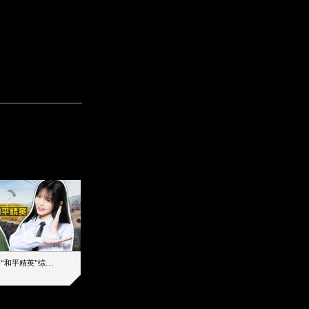
【加个好友吧】“和平精英”综艺首秀！12位人气主播落地刚枪谁能带队吃鸡
12主播对战48超级王牌，落地刚枪谁是超级大腿
2019-08-03 17:39
2026-08-06 