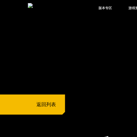
版本专区
游戏
最新版本
新闻
版本中心
攻略
体验服
视频
绿洲启元
武器
故事
返回列表