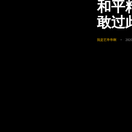
和平
敢过
我是艺帝帝啊
2020