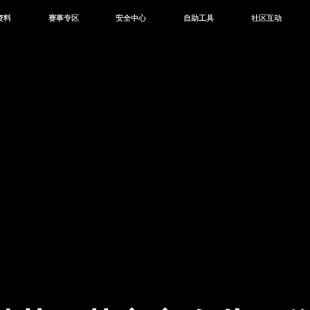
资料
赛事专区
安全中心
自助工具
社区互动
资讯
赛事中心
安全站
CDK兑换
和平营地
中心
巅峰赛
成长守护平台
客服专区
官方公众号
中心
授权赛
腾讯游戏防沉迷
作者入驻
微信用户社区
库
高校认证
QQ用户社区
站
官方微博