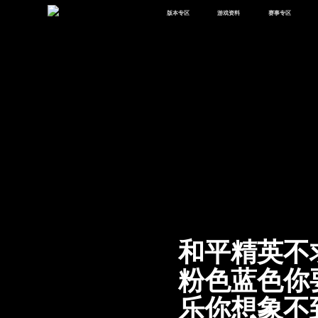
版本专区
游戏资料
赛事专区
最新版本
新闻资讯
赛事中心
版本中心
攻略中心
巅峰赛
体验服
视频中心
授权赛
腾
绿洲启元
武器库
故事站
和平精英不
粉色蓝色你
乐你想象不