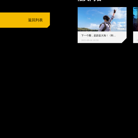
返回列表
下一个圈，是蔚蓝大海！《和平精英》和中科院海洋所联动开启！
2021-09-16 10:59
2
抵制不良游戏
拒绝盗版游戏
注意自我保护
谨防受骗上当
适
度游戏益脑
沉迷游戏伤身
合理安排时间
享受健康生活