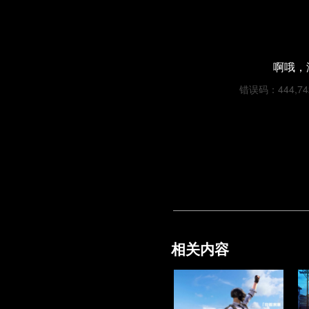
啊哦，
错误码：444,742f
相关内容