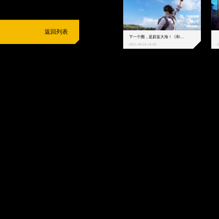
返回列表
下一个圈，是蔚蓝大海！《和平精英》和中科院海洋所联动开启！
2021-09-16 10:59
2
抵制不良游戏
拒绝盗版游戏
注意自我保护
谨防受骗上当
适
度游戏益脑
沉迷游戏伤身
合理安排时间
享受健康生活