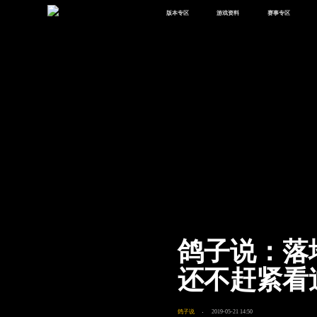
版本专区
游戏资料
赛事专区
最新版本
新闻资讯
赛事中心
版本中心
攻略中心
巅峰赛
体验服
视频中心
授权赛
腾
绿洲启元
武器库
故事站
鸽子说：落
还不赶紧看
鸽子说
2019-05-21 14:50