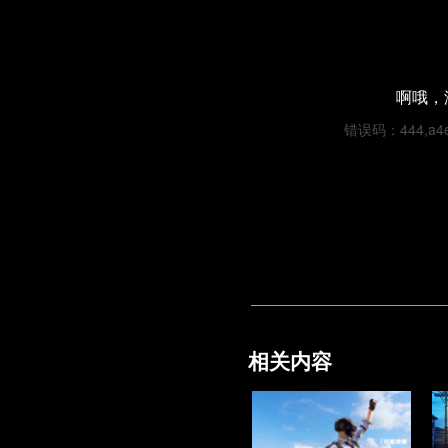
啊哦，
错误码：444,a4e4
相关内容