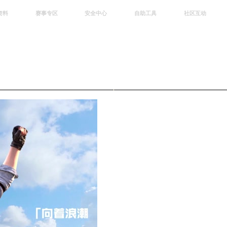
资料
赛事专区
安全中心
自助工具
社区互动
资讯
赛事中心
安全站
CDK兑换
和平营地
中心
巅峰赛
成长守护平台
客服专区
官方公众号
中心
授权赛
腾讯游戏防沉迷
作者入驻
微信用户社区
库
高校认证
QQ用户社区
站
官方微博