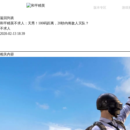
版本专区
游戏
返回列表
最新版本
新闻
和平精英不求人：天秀！100码距离，20秒内将敌人灭队？
不求人
版本中心
攻略
2020-02-13 18:39
体验服
视频
绿洲启元
武器
相关内容
故事