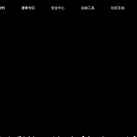
资料
赛事专区
安全中心
自助工具
社区互动
资讯
赛事中心
安全站
CDK兑换
和平营地
中心
巅峰赛
成长守护平台
客服专区
官方公众号
中心
授权赛
腾讯游戏防沉迷
作者入驻
微信用户社区
库
高校认证
QQ用户社区
站
官方微博