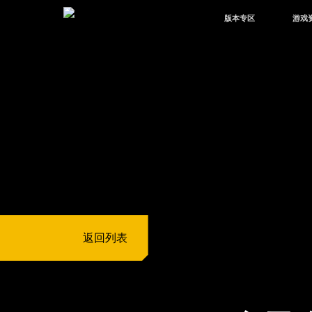
版本专区
游戏
最新版本
新闻
版本中心
攻略
体验服
视频
绿洲启元
武器
故事
返回列表