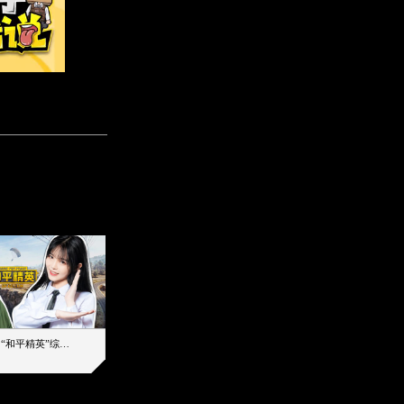
【加个好友吧】“和平精英”综艺首秀！12位人气主播落地刚枪谁能带队吃鸡
12主播对战48超级王牌，落地刚枪谁是超级大腿
2019-08-03 17:39
2026-08-06 