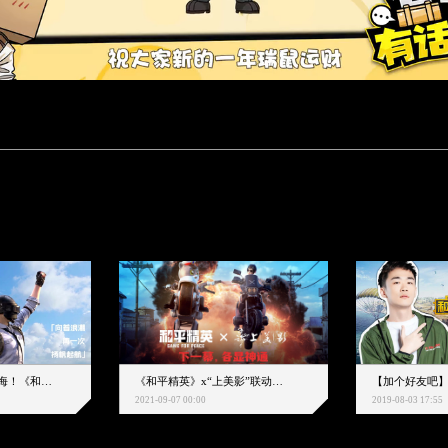
下一个圈，是蔚蓝大海！《和平精英》和中科院海洋所联动开启！
《和平精英》x“上美影”联动大片公映！来一场各显神通的“光影冒险”
2021-09-07 00:00
2019-08-03 17:55