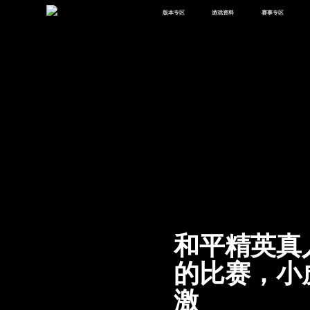
版本专区
游戏资料
赛事专区
最新版本
新闻资讯
赛事中心
版本中心
攻略中心
巅峰赛
体验服
视频中心
授权赛
腾
绿洲启元
武器库
故事站
和平精英真
的比赛，小
激