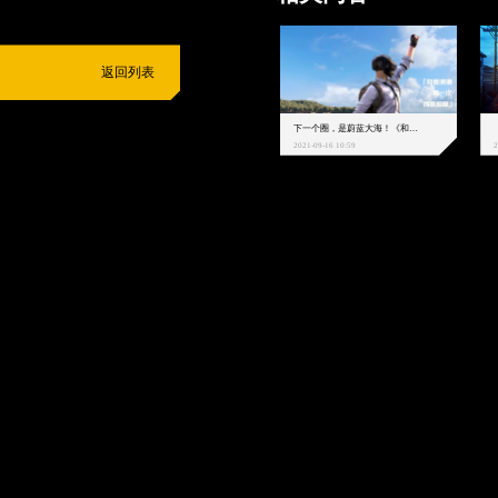
返回列表
下一个圈，是蔚蓝大海！《和平精英》和中科院海洋所联动开启！
2021-09-16 10:59
2
抵制不良游戏
拒绝盗版游戏
注意自我保护
谨防受骗上当
适
度游戏益脑
沉迷游戏伤身
合理安排时间
享受健康生活