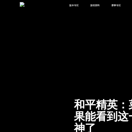
版本专区
游戏资料
赛事专区
最新版本
新闻资讯
赛事中心
版本中心
攻略中心
巅峰赛
体验服
视频中心
授权赛
腾
绿洲启元
武器库
故事站
和平精英：
果能看到这
神了