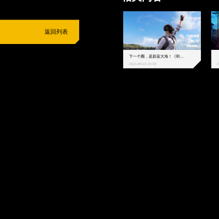
返回列表
下一个圈，是蔚蓝大海！《和平精英》和中科院海洋所联动开启！
2021-09-16 10:59
2
抵制不良游戏
拒绝盗版游戏
注意自我保护
谨防受骗上当
适
度游戏益脑
沉迷游戏伤身
合理安排时间
享受健康生活