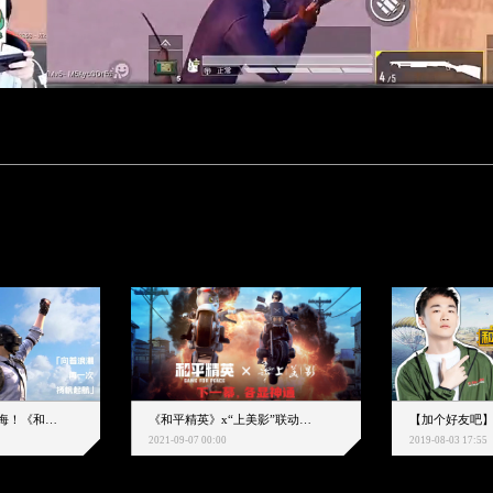
下一个圈，是蔚蓝大海！《和平精英》和中科院海洋所联动开启！
《和平精英》x“上美影”联动大片公映！来一场各显神通的“光影冒险”
2021-09-07 00:00
2019-08-03 17:55