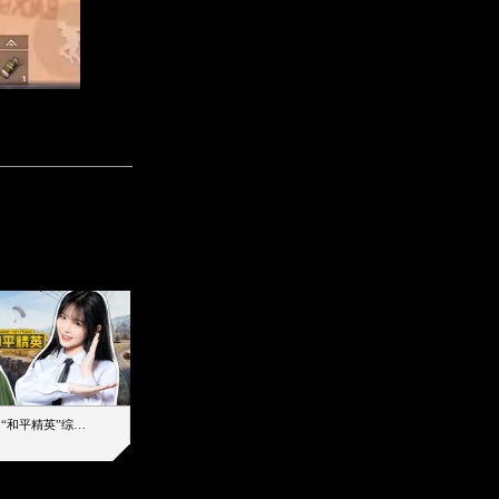
【加个好友吧】“和平精英”综艺首秀！12位人气主播落地刚枪谁能带队吃鸡
12主播对战48超级王牌，落地刚枪谁是超级大腿
2019-08-03 17:39
2026-08-07 