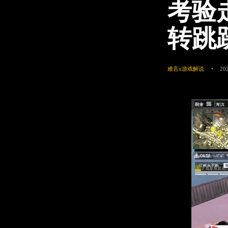
考验
转跳
难言x游戏解说
20