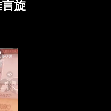
难言旋
！