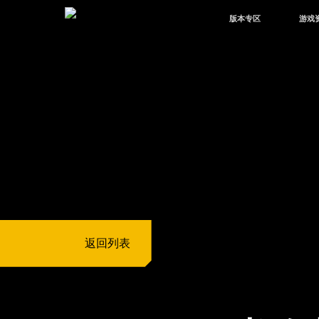
版本专区
游戏
最新版本
新闻
版本中心
攻略
体验服
视频
绿洲启元
武器
故事
返回列表