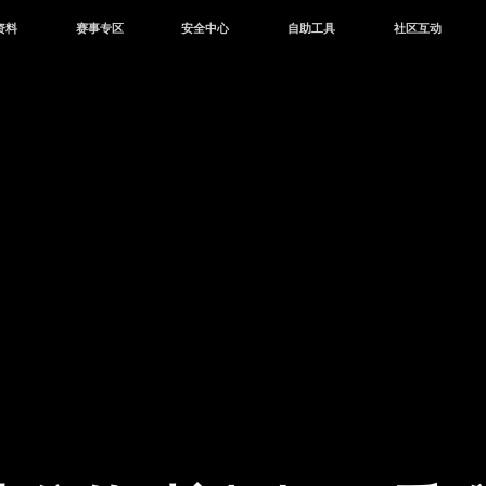
资料
赛事专区
安全中心
自助工具
社区互动
资讯
赛事中心
安全站
CDK兑换
和平营地
中心
巅峰赛
成长守护平台
客服专区
官方公众号
中心
授权赛
腾讯游戏防沉迷
作者入驻
微信用户社区
库
高校认证
QQ用户社区
站
官方微博