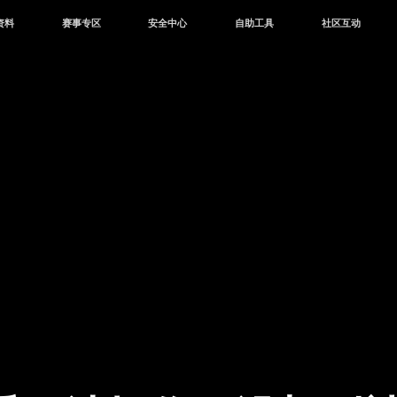
资料
赛事专区
安全中心
自助工具
社区互动
资讯
赛事中心
安全站
CDK兑换
和平营地
中心
巅峰赛
成长守护平台
客服专区
官方公众号
中心
授权赛
腾讯游戏防沉迷
作者入驻
微信用户社区
库
高校认证
QQ用户社区
站
官方微博