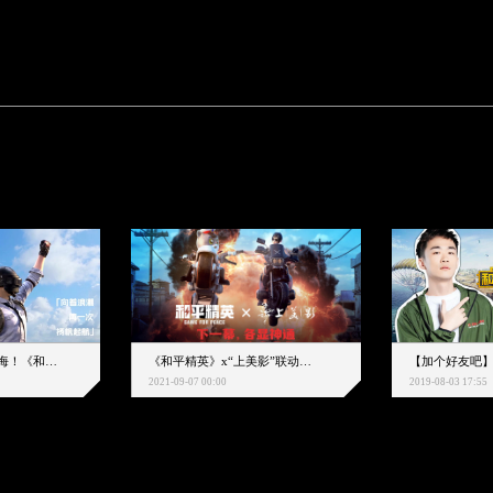
下一个圈，是蔚蓝大海！《和平精英》和中科院海洋所联动开启！
《和平精英》x“上美影”联动大片公映！来一场各显神通的“光影冒险”
2021-09-07 00:00
2019-08-03 17:55