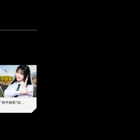
【加个好友吧】“和平精英”综艺首秀！12位人气主播落地刚枪谁能带队吃鸡
12主播对战48超级王牌，落地刚枪谁是超级大腿
2019-08-03 17:39
2026-08-06 