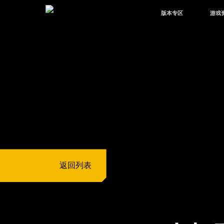
版本专区
游戏
最新版本
新闻
版本中心
攻略
体验服
视频
绿洲启元
武器
故事
返回列表