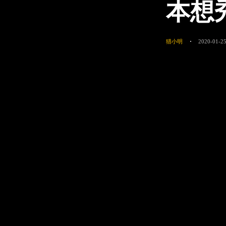
本想
猎小明
2020-01-25