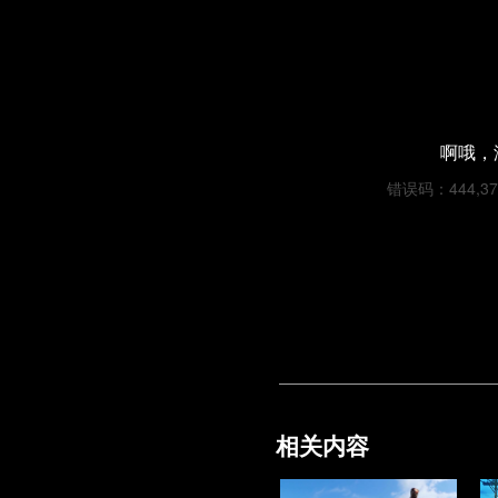
啊哦，
错误码：444,37e9
相关内容