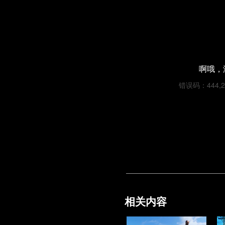
啊哦，
错误码：444,2c4
相关内容