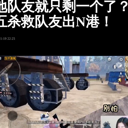
地队友就只剩一个了
五杀救队友出N港！
1-19 22:25