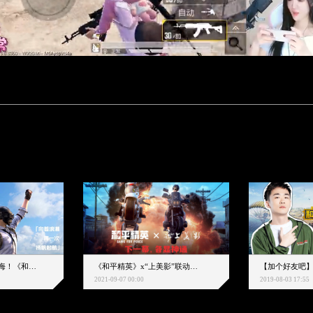
下一个圈，是蔚蓝大海！《和平精英》和中科院海洋所联动开启！
《和平精英》x“上美影”联动大片公映！来一场各显神通的“光影冒险”
2021-09-07 00:00
2019-08-03 17:55