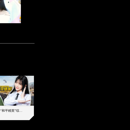
【加个好友吧】“和平精英”综艺首秀！12位人气主播落地刚枪谁能带队吃鸡
12主播对战48超级王牌，落地刚枪谁是超级大腿
2019-08-03 17:39
2026-08-06 