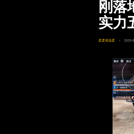
刚落
实力
柔柔很温柔
2020-0