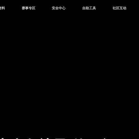
资料
赛事专区
安全中心
自助工具
社区互动
资讯
赛事中心
安全站
CDK兑换
和平营地
中心
巅峰赛
成长守护平台
客服专区
官方公众号
中心
授权赛
腾讯游戏防沉迷
作者入驻
微信用户社区
库
高校认证
QQ用户社区
站
官方微博