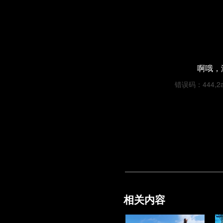
啊哦，
错误码：444,2ac0
相关内容