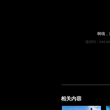
啊哦，
错误码：444,eb79
相关内容