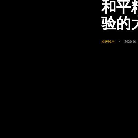
和平
验的
虎牙晚玉
2020-01-