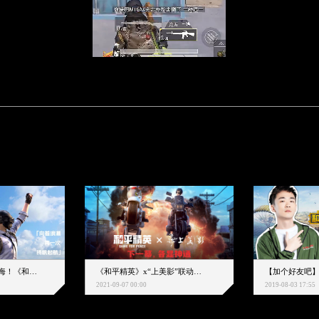
下一个圈，是蔚蓝大海！《和平精英》和中科院海洋所联动开启！
《和平精英》x“上美影”联动大片公映！来一场各显神通的“光影冒险”
2021-09-07 00:00
2019-08-03 17:55