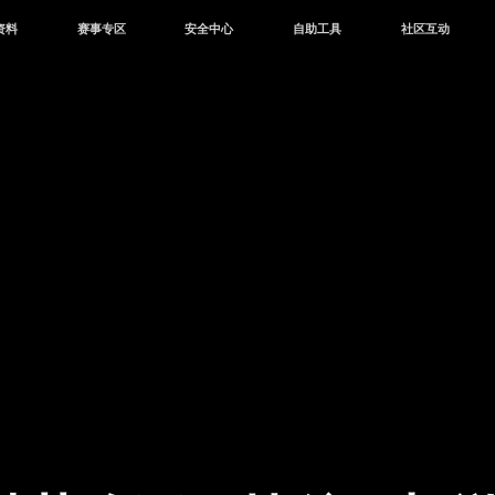
资料
赛事专区
安全中心
自助工具
社区互动
资讯
赛事中心
安全站
CDK兑换
和平营地
中心
巅峰赛
成长守护平台
客服专区
官方公众号
中心
授权赛
腾讯游戏防沉迷
作者入驻
微信用户社区
库
高校认证
QQ用户社区
站
官方微博