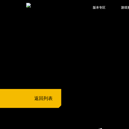
版本专区
游戏
最新版本
新闻
版本中心
攻略
体验服
视频
绿洲启元
武器
故事
返回列表