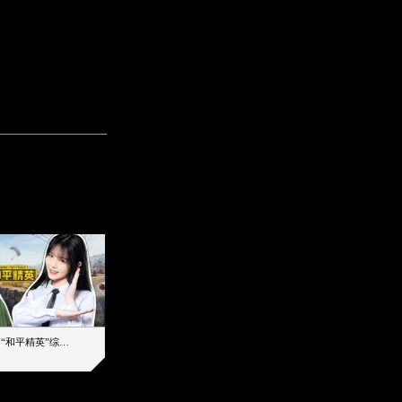
【加个好友吧】“和平精英”综艺首秀！12位人气主播落地刚枪谁能带队吃鸡
12主播对战48超级王牌，落地刚枪谁是超级大腿
2019-08-03 17:39
2026-08-07 