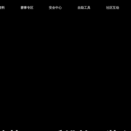
资料
赛事专区
安全中心
自助工具
社区互动
资讯
赛事中心
安全站
CDK兑换
和平营地
中心
巅峰赛
成长守护平台
客服专区
官方公众号
中心
授权赛
腾讯游戏防沉迷
作者入驻
微信用户社区
库
高校认证
QQ用户社区
站
官方微博