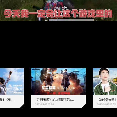
下一个圈，是蔚蓝大海！《和平精英》和中科院海洋所联动开启！
《和平精英》x“上美影”联动大片公映！来一场各显神通的“光影冒险”
2021-09-07 00:00
2019-08-03 17:55