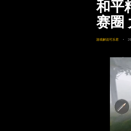
和平
赛圈
游戏解说可乐君
2