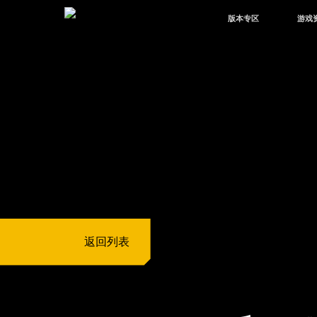
版本专区
游戏
最新版本
新闻
版本中心
攻略
体验服
视频
绿洲启元
武器
故事
返回列表