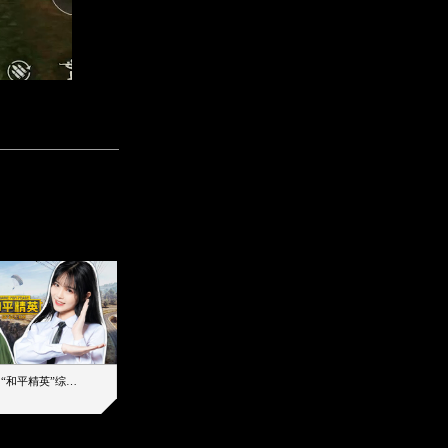
【加个好友吧】“和平精英”综艺首秀！12位人气主播落地刚枪谁能带队吃鸡
12主播对战48超级王牌，落地刚枪谁是超级大腿
2019-08-03 17:39
2026-08-07 