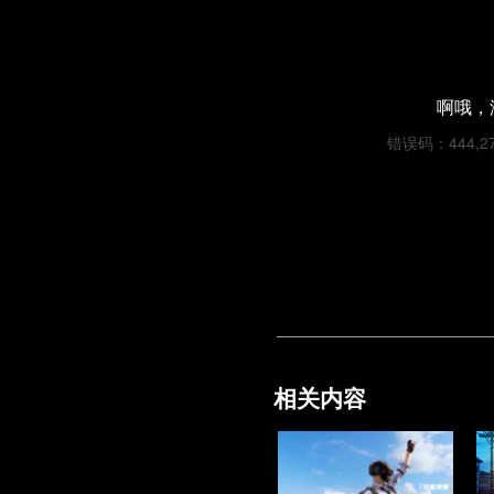
啊哦，
错误码：444,27f7
相关内容