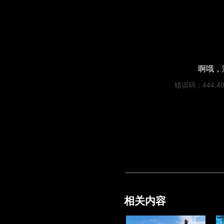
啊哦，
错误码：444,403a
相关内容