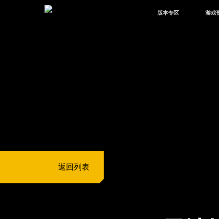
版本专区
游戏
最新版本
新闻
版本中心
攻略
体验服
视频
绿洲启元
武器
故事
返回列表