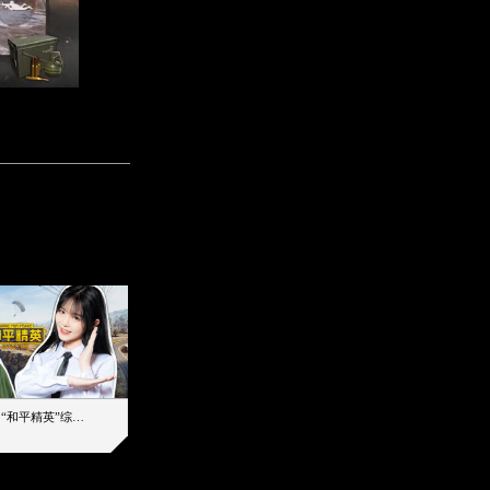
【加个好友吧】“和平精英”综艺首秀！12位人气主播落地刚枪谁能带队吃鸡
12主播对战48超级王牌，落地刚枪谁是超级大腿
2019-08-03 17:39
2026-08-06 