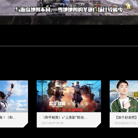
下一个圈，是蔚蓝大海！《和平精英》和中科院海洋所联动开启！
《和平精英》x“上美影”联动大片公映！来一场各显神通的“光影冒险”
2021-09-07 00:00
2019-08-03 17:55