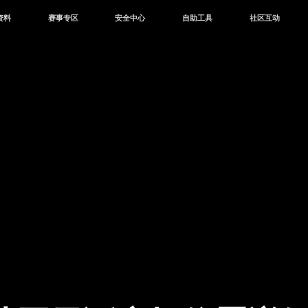
资料
赛事专区
安全中心
自助工具
社区互动
资讯
赛事中心
安全站
CDK兑换
和平营地
中心
巅峰赛
成长守护平台
客服专区
官方公众号
中心
授权赛
腾讯游戏防沉迷
作者入驻
微信用户社区
库
高校认证
QQ用户社区
站
官方微博