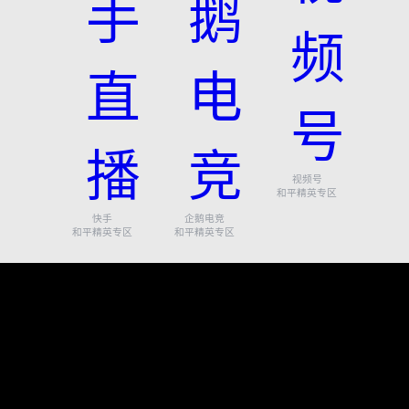
视频号
和平精英专区
快手
企鹅电竞
和平精英专区
和平精英专区