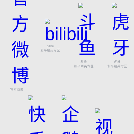
bilibili
和平精英专区
斗鱼
虎牙
和平精英专区
和平精英专区
官方微博