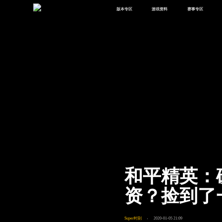
版本专区
游戏资料
赛事专区
最新版本
新闻资讯
赛事中心
版本中心
攻略中心
巅峰赛
体验服
视频中心
授权赛
腾
绿洲启元
武器库
故事站
和平精英：
资？捡到了
Super时刻
2020-01-05 21:09