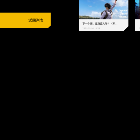
返回列表
下一个圈，是蔚蓝大海！《和平精英》和中科院海洋所联动开启！
2021-09-16 10:59
2
抵制不良游戏
拒绝盗版游戏
注意自我保护
谨防受骗上当
适
度游戏益脑
沉迷游戏伤身
合理安排时间
享受健康生活