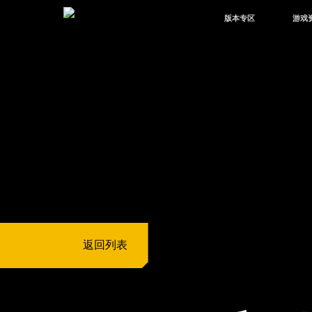
版本专区
游戏
最新版本
新闻
版本中心
攻略
体验服
视频
绿洲启元
武器
故事
返回列表