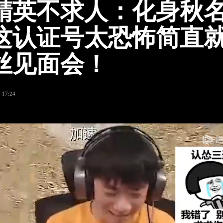
精英不求人：化身秋
这认证号太恐怖简直
丝见面会！
 17:24