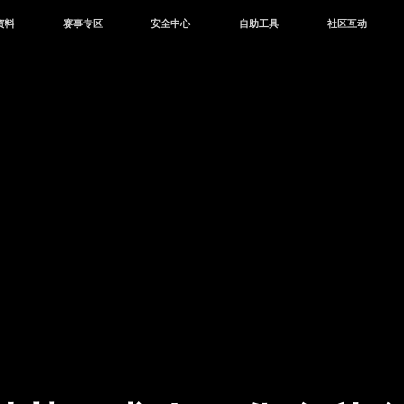
资料
赛事专区
安全中心
自助工具
社区互动
资讯
赛事中心
安全站
CDK兑换
和平营地
中心
巅峰赛
成长守护平台
客服专区
官方公众号
中心
授权赛
腾讯游戏防沉迷
作者入驻
微信用户社区
库
高校认证
QQ用户社区
站
官方微博