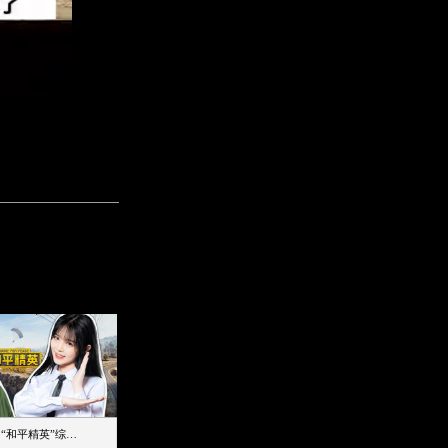
【加个好友吧】“和平精英”综艺首秀！12位人气主播落地刚枪谁能带队吃鸡
12主播对战48超级王牌，落地刚枪谁是超级大腿