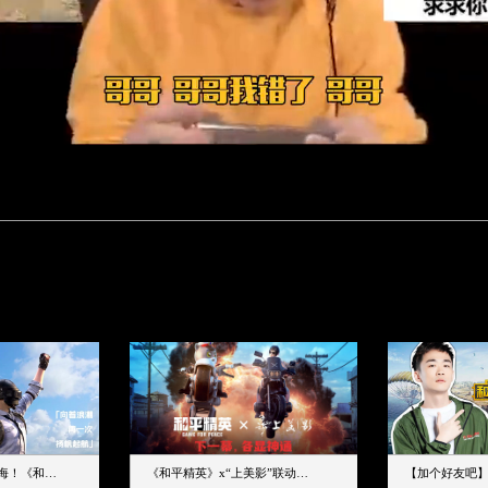
下一个圈，是蔚蓝大海！《和平精英》和中科院海洋所联动开启！
《和平精英》x“上美影”联动大片公映！来一场各显神通的“光影冒险”