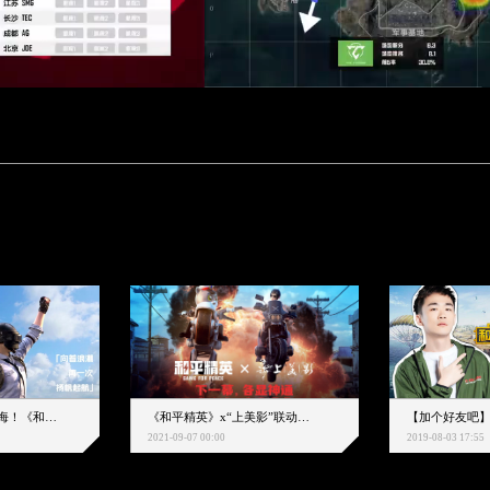
下一个圈，是蔚蓝大海！《和平精英》和中科院海洋所联动开启！
《和平精英》x“上美影”联动大片公映！来一场各显神通的“光影冒险”
2021-09-07 00:00
2019-08-03 17:55