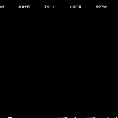
资料
赛事专区
安全中心
自助工具
社区互动
资讯
赛事中心
安全站
CDK兑换
和平营地
中心
巅峰赛
成长守护平台
客服专区
官方公众号
中心
授权赛
腾讯游戏防沉迷
作者入驻
微信用户社区
库
高校认证
QQ用户社区
站
官方微博