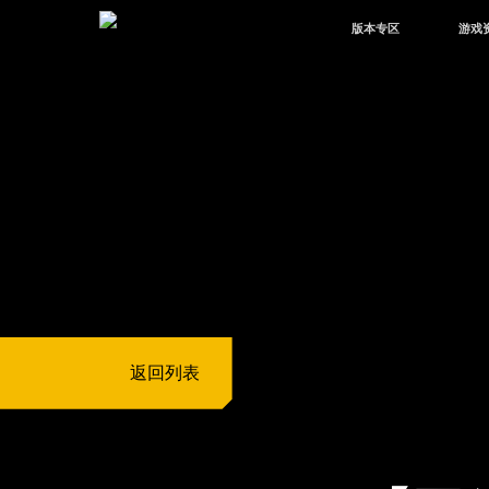
版本专区
游戏
最新版本
新闻
版本中心
攻略
体验服
视频
绿洲启元
武器
故事
返回列表