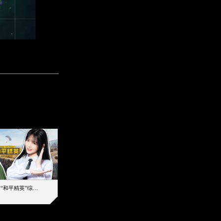
【加个好友吧】“和平精英”综艺首秀！12位人气主播落地刚枪谁能带队吃鸡
12主播对战48超级王牌，落地刚枪谁是超级大腿
2019-08-03 17:39
2026-08-06 