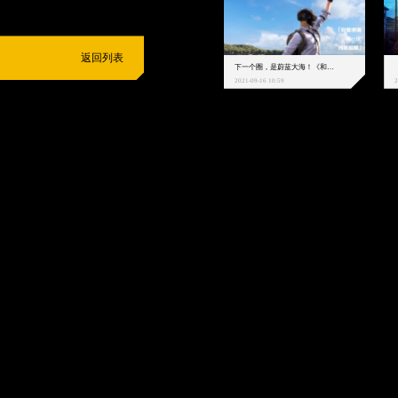
返回列表
下一个圈，是蔚蓝大海！《和平精英》和中科院海洋所联动开启！
2021-09-16 10:59
2
抵制不良游戏
拒绝盗版游戏
注意自我保护
谨防受骗上当
适
度游戏益脑
沉迷游戏伤身
合理安排时间
享受健康生活