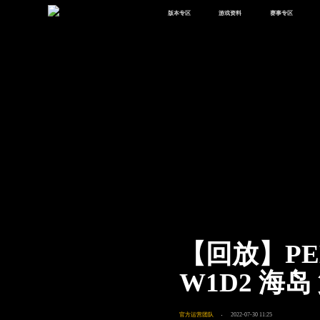
版本专区
游戏资料
赛事专区
最新版本
新闻资讯
赛事中心
版本中心
攻略中心
巅峰赛
体验服
视频中心
授权赛
腾
绿洲启元
武器库
故事站
【回放】PE
W1D2 海岛
官方运营团队
2022-07-30 11:25