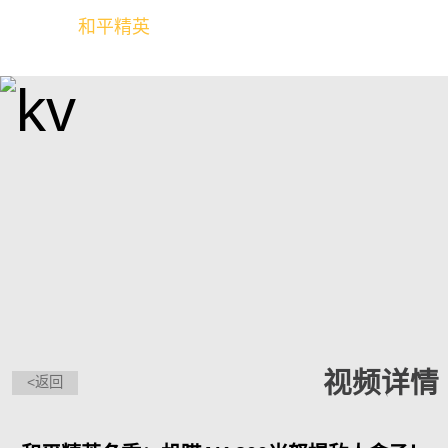
和平精英
全球玩家的竞技冒险世界
视频详情
<返回