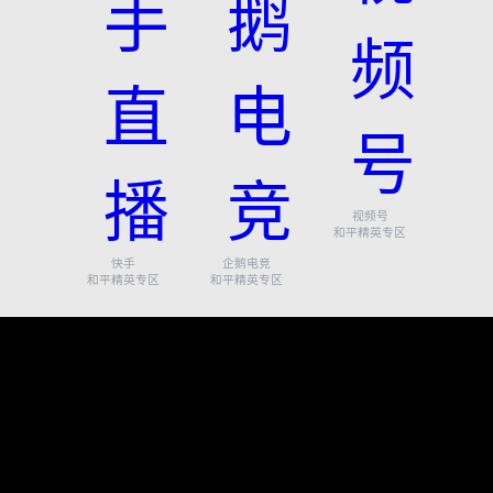
视频号
和平精英专区
快手
企鹅电竞
和平精英专区
和平精英专区