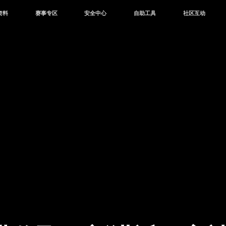
资料
赛事专区
安全中心
自助工具
社区互动
资讯
赛事中心
安全站
CDK兑换
和平营地
中心
巅峰赛
成长守护平台
客服专区
官方公众号
中心
授权赛
腾讯游戏防沉迷
作者入驻
微信用户社区
库
高校认证
QQ用户社区
站
官方微博