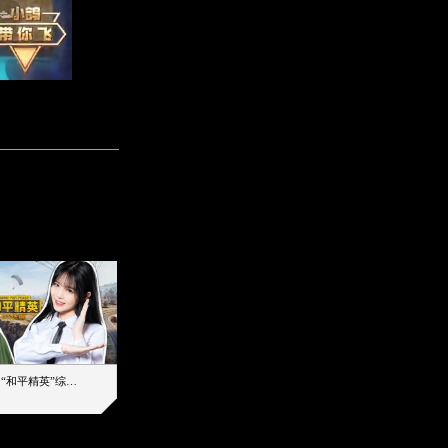
【加个好友吧】“和平精英”综艺首秀！12位人气主播落地刚枪谁能带队吃鸡
12主播对战48超级王牌，落地刚枪谁是超级大腿
2019-08-03 17:39
2026-08-07 