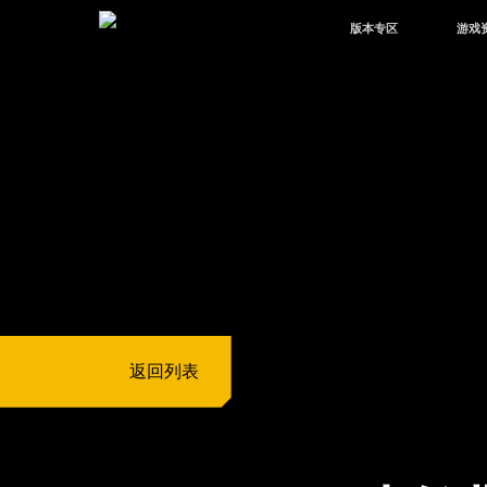
版本专区
游戏
最新版本
新闻
版本中心
攻略
体验服
视频
绿洲启元
武器
故事
返回列表