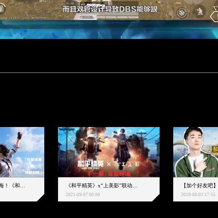
下一个圈，是蔚蓝大海！《和平精英》和中科院海洋所联动开启！
《和平精英》x“上美影”联动大片公映！来一场各显神通的“光影冒险”
2021-09-07 00:00
2019-08-03 17:55