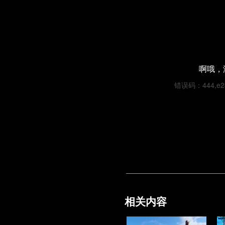
啊哦，
错误码：444,e234
相关内容