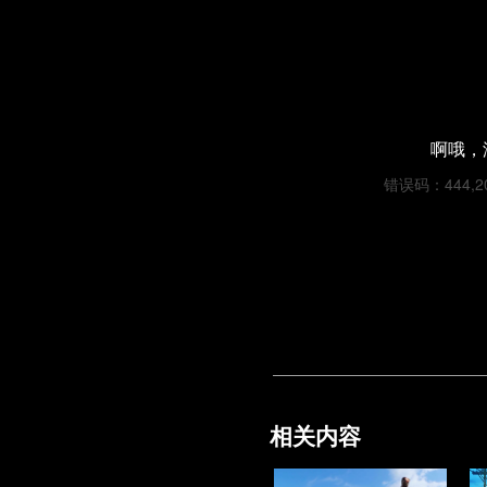
啊哦，
错误码：444,205
相关内容