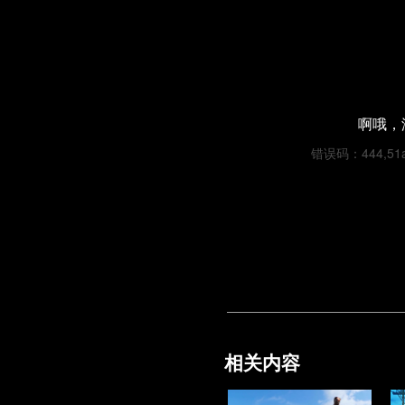
啊哦，
错误码：444,51ab
相关内容