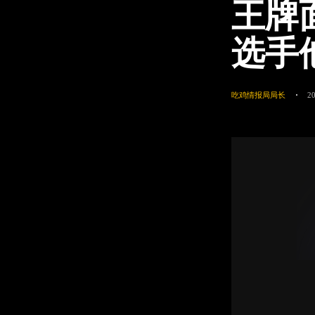
王牌
选手
吃鸡情报局局长
2