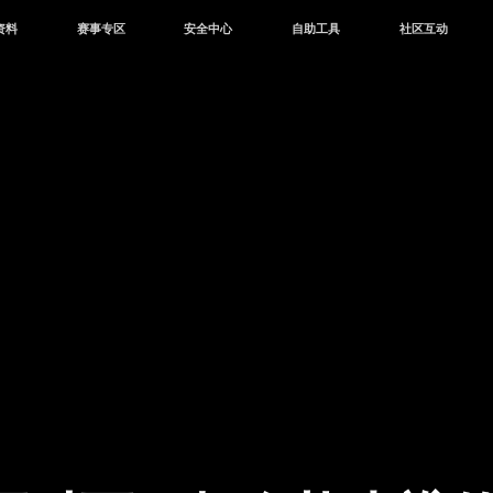
资料
赛事专区
安全中心
自助工具
社区互动
资讯
赛事中心
安全站
CDK兑换
和平营地
中心
巅峰赛
成长守护平台
客服专区
官方公众号
中心
授权赛
腾讯游戏防沉迷
作者入驻
微信用户社区
库
高校认证
QQ用户社区
站
官方微博