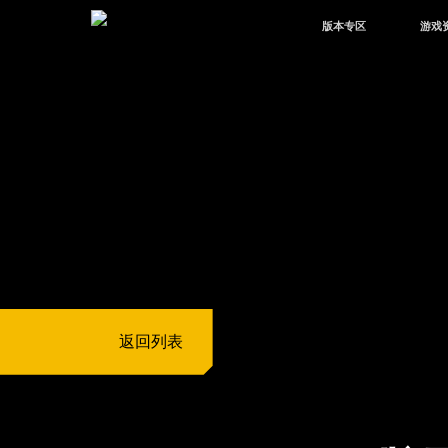
版本专区
游戏
最新版本
新闻
版本中心
攻略
体验服
视频
绿洲启元
武器
故事
返回列表