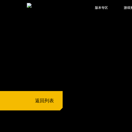
版本专区
游戏
最新版本
新闻
版本中心
攻略
体验服
视频
绿洲启元
武器
故事
返回列表