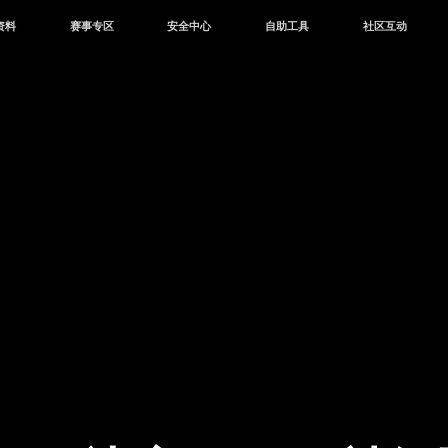
资料
赛事专区
安全中心
自助工具
社区互动
资讯
赛事中心
安全站
CDK兑换
和平营地
中心
巅峰赛
成长守护平台
客服专区
官方公众号
中心
授权赛
腾讯游戏防沉迷
作者入驻
微信用户社区
库
高校认证
QQ用户社区
站
官方微博