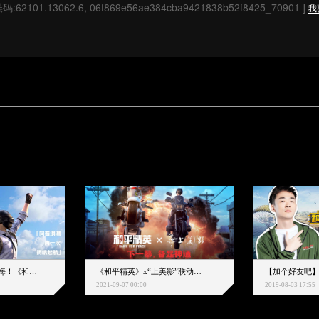
码:62101.13062.6, 06f869e56ae384cba9421838b52f8425_70901 ]
我
下一个圈，是蔚蓝大海！《和平精英》和中科院海洋所联动开启！
《和平精英》x“上美影”联动大片公映！来一场各显神通的“光影冒险”
2021-09-07 00:00
2019-08-03 17:55