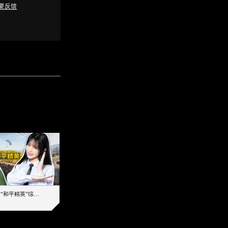
要反馈
【加个好友吧】“和平精英”综艺首秀！12位人气主播落地刚枪谁能带队吃鸡
12主播对战48超级王牌，落地刚枪谁是超级大腿
2019-08-03 17:39
2026-08-07 