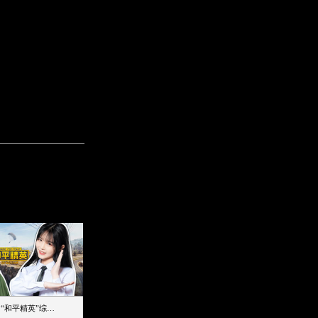
【加个好友吧】“和平精英”综艺首秀！12位人气主播落地刚枪谁能带队吃鸡
12主播对战48超级王牌，落地刚枪谁是超级大腿