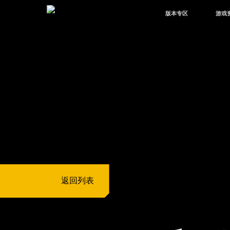
版本专区
游戏
最新版本
新闻
版本中心
攻略
体验服
视频
绿洲启元
武器
故事
返回列表