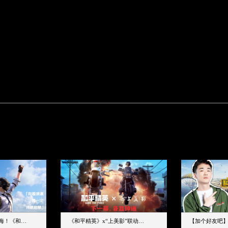
下一个圈，是蔚蓝大海！《和平精英》和中科院海洋所联动开启！
《和平精英》x“上美影”联动大片公映！来一场各显神通的“光影冒险”