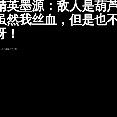
精英墨源：敌人是葫
虽然我丝血，但是也
呀！
-12-16 22:08