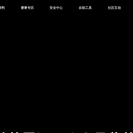
资料
赛事专区
安全中心
自助工具
社区互动
资讯
赛事中心
安全站
CDK兑换
和平营地
中心
巅峰赛
成长守护平台
客服专区
官方公众号
中心
授权赛
腾讯游戏防沉迷
作者入驻
微信用户社区
库
高校认证
QQ用户社区
站
官方微博