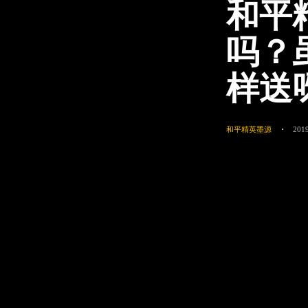
和平
吗？
样送
和平精英墨源
2019