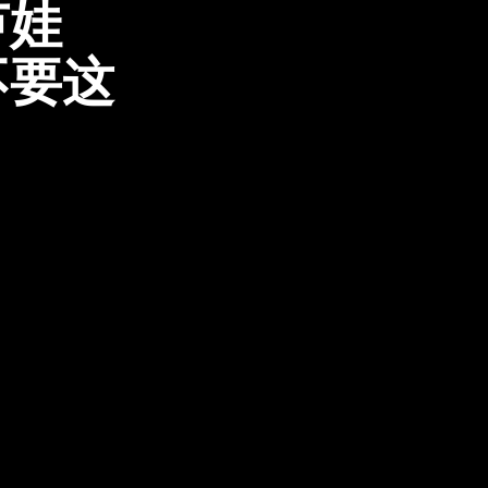
芦娃
不要这