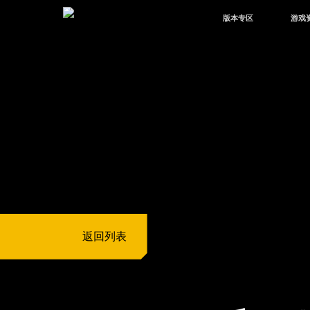
版本专区
游戏
最新版本
新闻
版本中心
攻略
体验服
视频
绿洲启元
武器
故事
返回列表