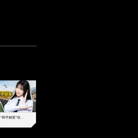
【加个好友吧】“和平精英”综艺首秀！12位人气主播落地刚枪谁能带队吃鸡
12主播对战48超级王牌，落地刚枪谁是超级大腿
2019-08-03 17:39
2026-08-07 