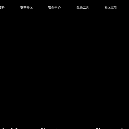
资料
赛事专区
安全中心
自助工具
社区互动
资讯
赛事中心
安全站
CDK兑换
和平营地
中心
巅峰赛
成长守护平台
客服专区
官方公众号
中心
授权赛
腾讯游戏防沉迷
作者入驻
微信用户社区
库
高校认证
QQ用户社区
站
官方微博