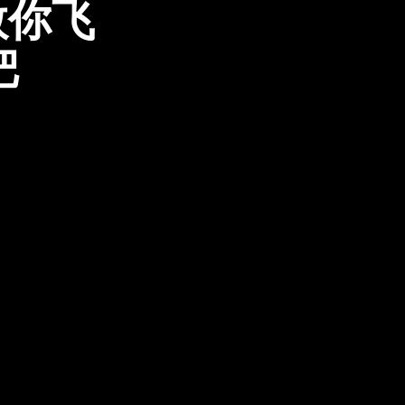
教你飞
把