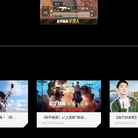
下一个圈，是蔚蓝大海！《和平精英》和中科院海洋所联动开启！
《和平精英》x“上美影”联动大片公映！来一场各显神通的“光影冒险”
2021-09-07 00:00
2019-08-03 17:55