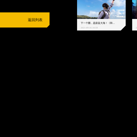
返回列表
下一个圈，是蔚蓝大海！《和平精英》和中科院海洋所联动开启！
2021-09-16 10:59
2
抵制不良游戏
拒绝盗版游戏
注意自我保护
谨防受骗上当
适
度游戏益脑
沉迷游戏伤身
合理安排时间
享受健康生活