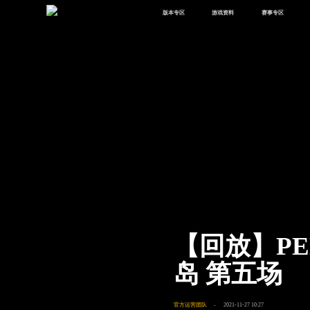
版本专区
游戏资料
赛事专区
最新版本
新闻资讯
赛事中心
版本中心
攻略中心
巅峰赛
体验服
视频中心
授权赛
腾
绿洲启元
武器库
故事站
【回放】PE
岛 第五场
官方运营团队
2021-11-27 10:27