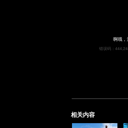
啊哦，
错误码：444,24d9
相关内容