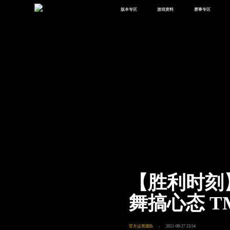
版本专区
游戏资料
赛事专区
最新版本
新闻资讯
赛事中心
版本中心
攻略中心
巅峰赛
体验服
视频中心
授权赛
腾
绿洲启元
武器库
故事站
【胜利时刻
舞搞心态 
官方运营团队
2021-08-27 23:54