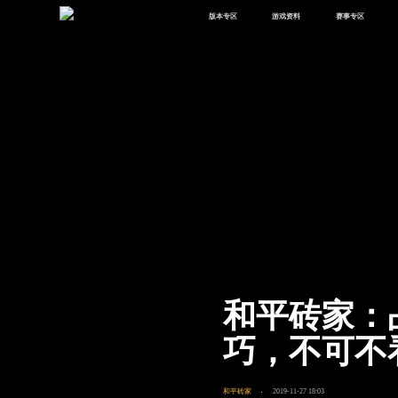
版本专区
游戏资料
赛事专区
最新版本
新闻资讯
赛事中心
版本中心
攻略中心
巅峰赛
体验服
视频中心
授权赛
腾
绿洲启元
武器库
故事站
和平砖家：
巧，不可不
和平砖家
2019-11-27 18:03