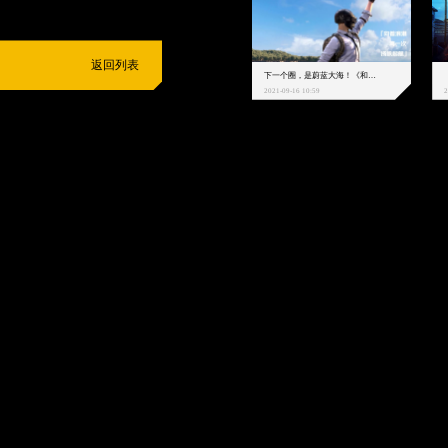
返回列表
下一个圈，是蔚蓝大海！《和平精英》和中科院海洋所联动开启！
2021-09-16 10:59
2
抵制不良游戏
拒绝盗版游戏
注意自我保护
谨防受骗上当
适
度游戏益脑
沉迷游戏伤身
合理安排时间
享受健康生活