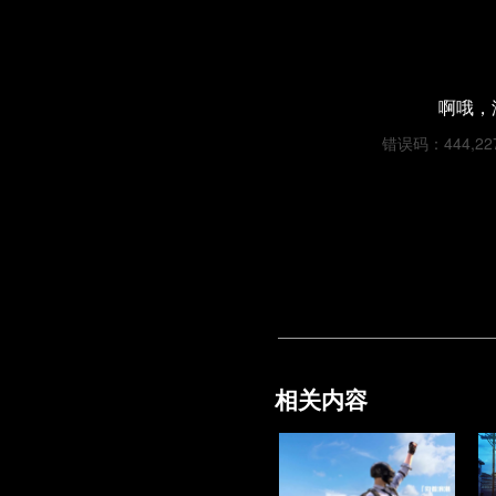
啊哦，
错误码：444,2273
相关内容