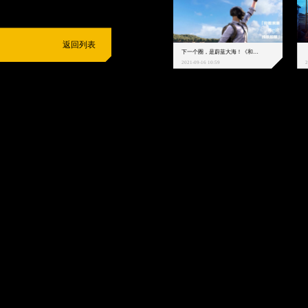
返回列表
下一个圈，是蔚蓝大海！《和平精英》和中科院海洋所联动开启！
2021-09-16 10:59
2
抵制不良游戏
拒绝盗版游戏
注意自我保护
谨防受骗上当
适
度游戏益脑
沉迷游戏伤身
合理安排时间
享受健康生活