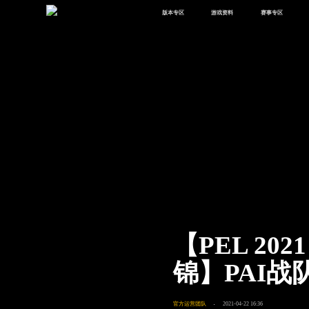
版本专区
游戏资料
赛事专区
最新版本
新闻资讯
赛事中心
版本中心
攻略中心
巅峰赛
体验服
视频中心
授权赛
腾
绿洲启元
武器库
故事站
【PEL 20
锦】PAI战
官方运营团队
2021-04-22 16:36