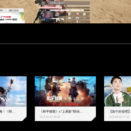
下一个圈，是蔚蓝大海！《和平精英》和中科院海洋所联动开启！
《和平精英》x“上美影”联动大片公映！来一场各显神通的“光影冒险”
2021-09-07 00:00
2019-08-03 17:55