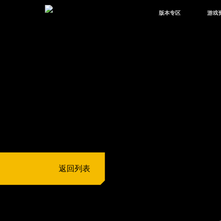
版本专区
游戏
最新版本
新闻
版本中心
攻略
体验服
视频
绿洲启元
武器
故事
返回列表