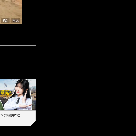
【加个好友吧】“和平精英”综艺首秀！12位人气主播落地刚枪谁能带队吃鸡
12主播对战48超级王牌，落地刚枪谁是超级大腿
2019-08-03 17:39
2026-08-07 