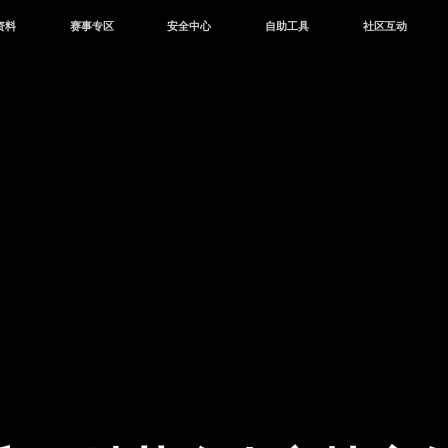
资料
赛事专区
安全中心
自助工具
社区互动
资讯
赛事中心
安全站
CDK兑换
和平营地
中心
巅峰赛
成长守护平台
客服专区
官方公众号
中心
授权赛
腾讯游戏防沉迷
作者入驻
微信用户社区
库
高校认证
QQ用户社区
站
官方微博