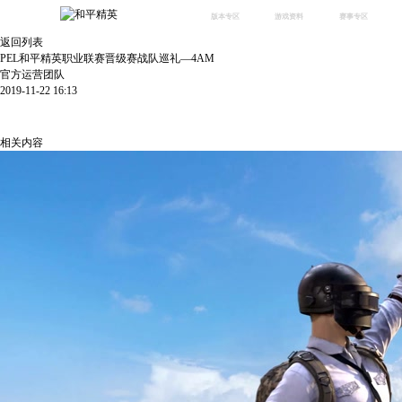
版本专区
游戏资料
赛事专区
返回列表
最新版本
新闻资讯
赛事中心
PEL和平精英职业联赛晋级赛战队巡礼—4AM
版本中心
攻略中心
巅峰赛
官方运营团队
2019-11-22 16:13
体验服
视频中心
授权赛
腾
啊哦，
绿洲启元
武器库
故事站
错误码：444,a420
相关内容